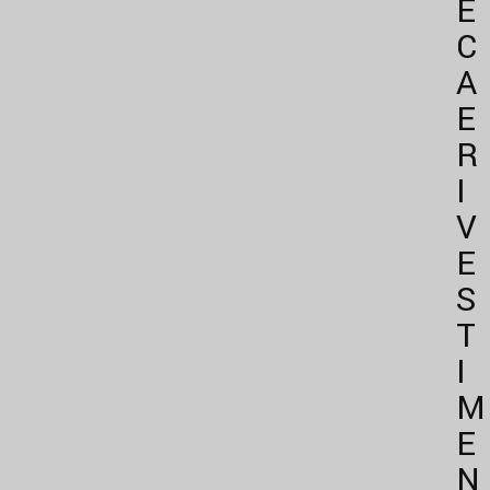
E
C
A
E
R
I
V
E
S
T
I
M
E
N