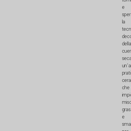
e
sper
la
tecn
deco
dell
cue
seca
un
’
a
prat
cer
che
imp
misc
gras
e
smal