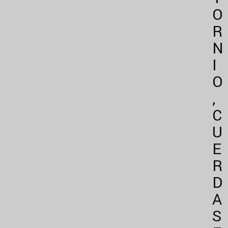
O
R
N
I
O
,
C
U
E
R
D
A
S