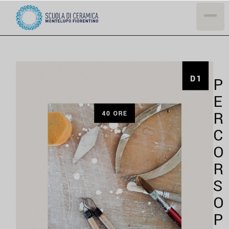
P
E
R
C
O
R
S
O
P