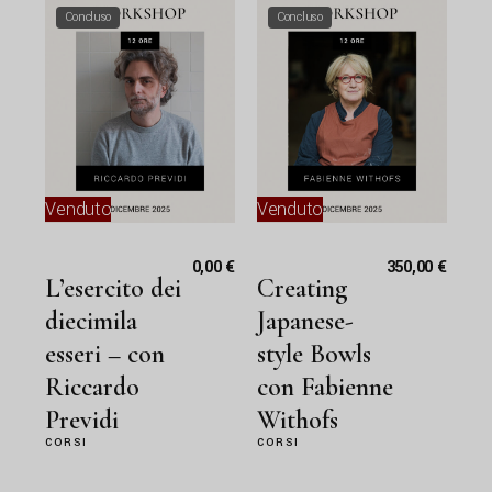
Concluso
Concluso
Venduto
Venduto
0,00
€
350,00
€
L’esercito dei
Creating
diecimila
Japanese-
esseri – con
style Bowls
Riccardo
con Fabienne
Previdi
Withofs
CORSI
CORSI