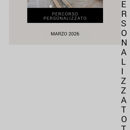
E
R
S
O
N
A
L
I
Z
Z
A
T
O
T