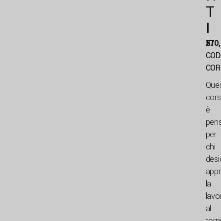
T
I
570
/
X1
COD
COR
Que
cor
è
pen
per
chi
desi
appr
la
lavo
al
torn