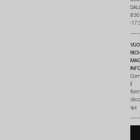
DAL
8:30
-17.
––
VUO
RIC
MAG
INF
Com
il
for
clic
qui
––