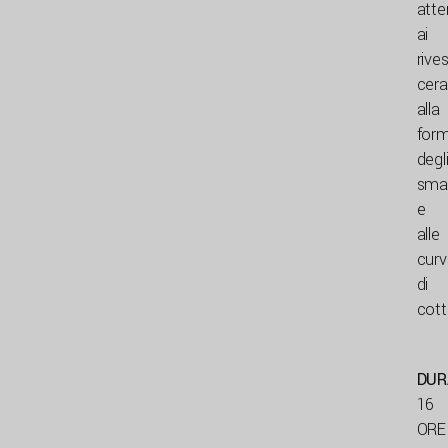
atte
ai
rive
cera
alla
form
degl
smal
e
alle
curv
di
cott
DUR
16
ORE