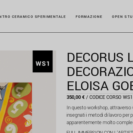
NTRO CERAMICO SPERIMENTALE
FORMAZIONE
OPEN STU
DECORUS L
DECORAZI
ELOISA GO
350,00
€
/ CODICE CORSO
WS1
In questo workshop, attraverso
insegnati i metodi di lavoro per p
apparentemente molto comple
FULL IMMERSION CON L’ARTIST