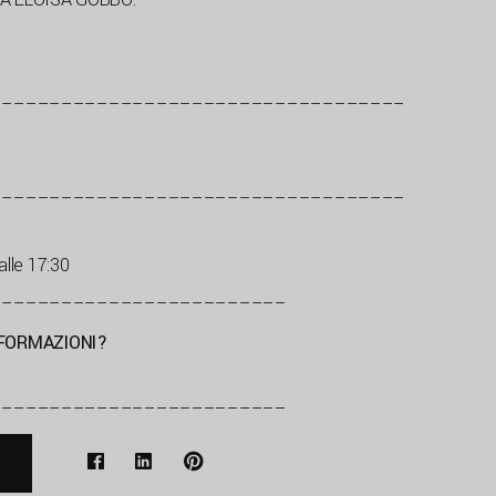
–––––––––––––––––––––––––––––––––––
–––––––––––––––––––––––––––––––––––
lle 17:30
–––––––––––––––––––––––––
NFORMAZIONI?
–––––––––––––––––––––––––