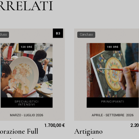
RRELATI
cluso
Concluso
1.700,00
€
2.2
orazione Full
Artigiano