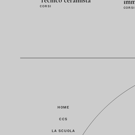
Tecnico ceramista
imm
CORSI
CORS
HOME
CCS
LA SCUOLA