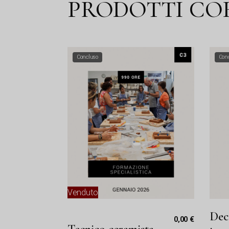
PRODOTTI CO
Concluso
Con
Venduto
Dec
0,00
€