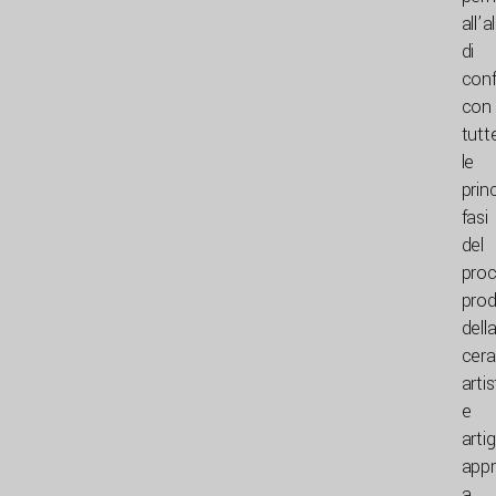
all’a
di
conf
con
tutt
le
princ
fasi
del
pro
prod
dell
cer
artis
e
artig
app
a