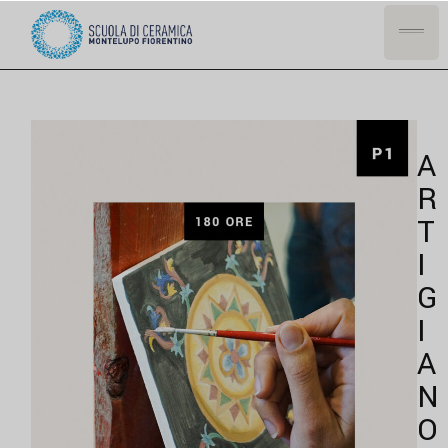
A
R
T
I
G
I
A
N
O