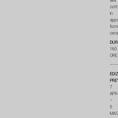
alla
cott
in
appo
forni
cera
DUR
160
ORE
––
EDIZ
PRE
7
APR
–
5
MAG