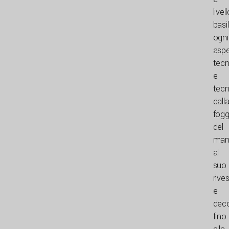
livel
basi
ogni
asp
tecn
e
tecn
dall
fogg
del
man
al
suo
rive
e
deco
fino